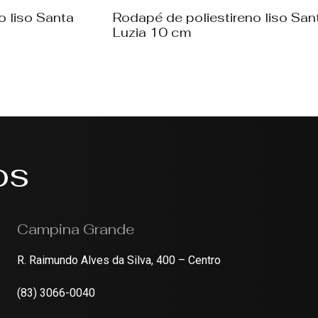
o liso Santa
Rodapé de poliestireno liso San
Luzia 10 cm
os
Campina Grande
R. Raimundo Alves da Silva, 400 – Centro
(83) 3066-0040