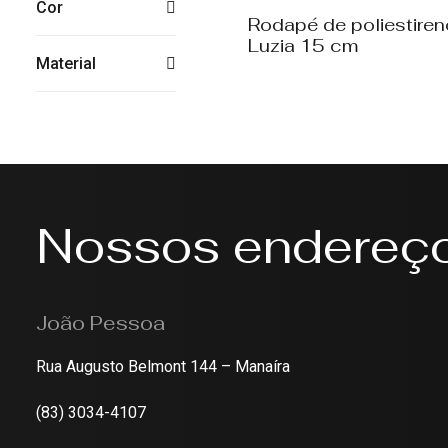
Cor
Rodapé de poliestiren
Luzia 15 cm
Material
Nossos endereç
João Pessoa
Rua Augusto Belmont 144 – Manaíra
(83) 3034-4107