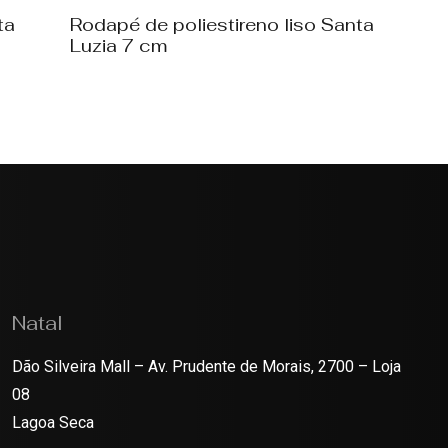
ta
Rodapé de poliestireno liso Santa
Luzia 7 cm
Natal
Dão Silveira Mall – Av. Prudente de Morais, 2700 – Loja
08
Lagoa Seca